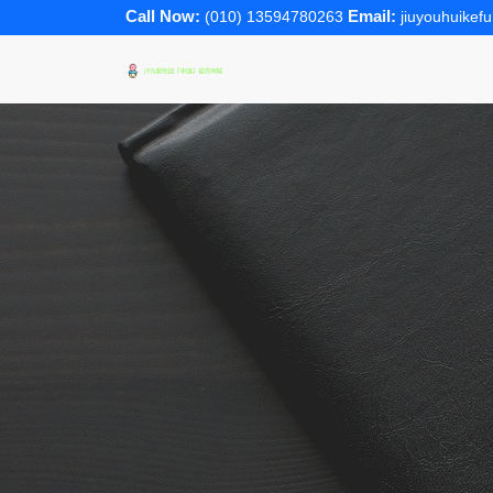
Call Now:
Email:
(010) 13594780263
jiuyouhuikef